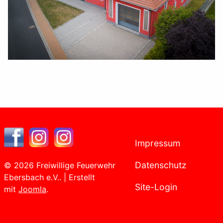
Impressum
Datenschutz
© 2026 Freiwillige Feuerwehr
Ebersbach e.V.. | Erstellt
Site-Login
mit
Joomla
.