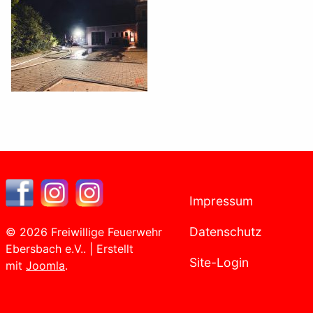
Impressum
Datenschutz
© 2026 Freiwillige Feuerwehr
Ebersbach e.V.. | Erstellt
Site-Login
mit
Joomla
.